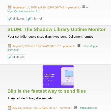
-
September 14, 2025 at 6:20:13 PM GMT+2 *
- permalink
-
https://jenairienacacher.fr/
utilitaires
internet
SLUM: The Shadow Library Uptime Monitor
Pour contrôler quels sites d'archives sont réellement fermés
-
August 3, 2025 at 10:06:34 AM GMT+2 *
- permalink
-
https://open-
slum.org/
utilitaires
Blip is the fastest way to send files
Transfert de fichier, dossier, etc...
-
July 23, 2025 at 7:55:19 AM GMT+2 *
- permalink
-
https://blip.net/