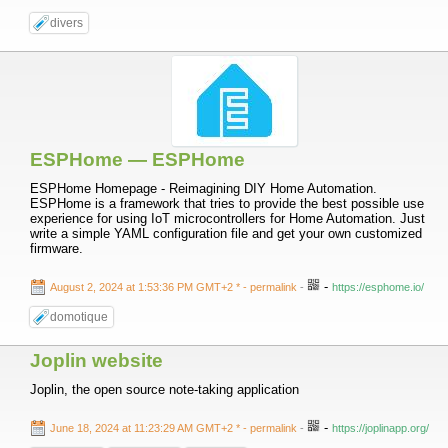
divers
ESPHome — ESPHome
ESPHome Homepage - Reimagining DIY Home Automation.
ESPHome is a framework that tries to provide the best possible use
experience for using IoT microcontrollers for Home Automation. Just
write a simple YAML configuration file and get your own customized
firmware.
-
August 2, 2024 at 1:53:36 PM GMT+2 *
- permalink
-
https://esphome.io/
domotique
Joplin website
Joplin, the open source note-taking application
-
June 18, 2024 at 11:23:29 AM GMT+2 *
- permalink
-
https://joplinapp.org/