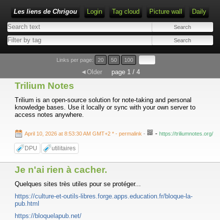
Les liens de Chrigou
Login
Tag cloud
Picture wall
Daily
Type 1 or more characters for results.
Links per page:
20
50
100
◄Older
page 1 / 4
Trilium Notes
Trilium is an open-source solution for note-taking and personal
knowledge bases. Use it locally or sync with your own server to
access notes anywhere.
-
April 10, 2026 at 8:53:30 AM GMT+2 *
- permalink
-
https://triliumnotes.org/
DPU
utilitaires
Je n'ai rien à cacher.
Quelques sites très utiles pour se protéger...
https://culture-et-outils-libres.forge.apps.education.fr/bloque-la-
pub.html
https://bloquelapub.net/