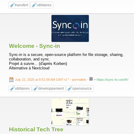
transfert
utilitaires
Welcome - Sync-in
Sync-in is a secure, open-source platform for file storage, sharing,
collaboration, and sync.
Projet à suivre... (d'après Korben)
Alternative à Nextcloud
-
July 22, 2025 at 8:51:09 AM GMT+2 *
- permalink
-
https://sync-in.com/fr/
utilitaires
développement
opensource
Historical Tech Tree