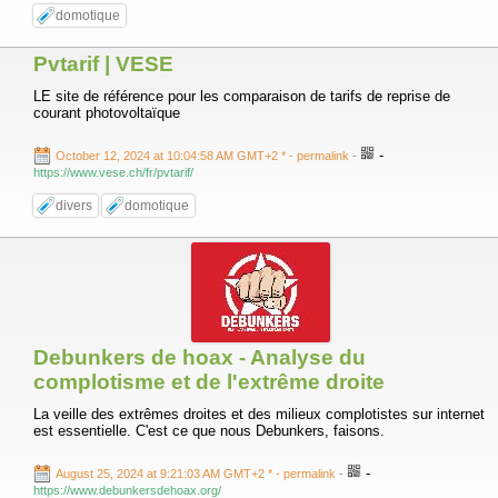
domotique
Pvtarif | VESE
LE site de référence pour les comparaison de tarifs de reprise de
courant photovoltaïque
-
October 12, 2024 at 10:04:58 AM GMT+2 *
- permalink
-
https://www.vese.ch/fr/pvtarif/
divers
domotique
Debunkers de hoax - Analyse du
complotisme et de l'extrême droite
La veille des extrêmes droites et des milieux complotistes sur internet
est essentielle. C'est ce que nous Debunkers, faisons.
-
August 25, 2024 at 9:21:03 AM GMT+2 *
- permalink
-
https://www.debunkersdehoax.org/