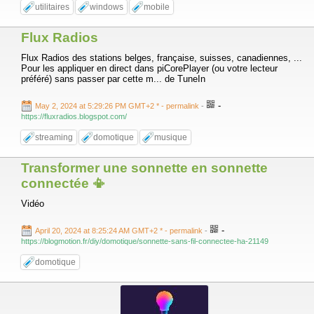
utilitaires
windows
mobile
Flux Radios
Flux Radios des stations belges, française, suisses, canadiennes, ...
Pour les appliquer en direct dans piCorePlayer (ou votre lecteur
préféré) sans passer par cette m... de TuneIn
-
May 2, 2024 at 5:29:26 PM GMT+2 *
- permalink
-
https://fluxradios.blogspot.com/
streaming
domotique
musique
Transformer une sonnette en sonnette
connectée 📳
Vidéo
-
April 20, 2024 at 8:25:24 AM GMT+2 *
- permalink
-
https://blogmotion.fr/diy/domotique/sonnette-sans-fil-connectee-ha-21149
domotique