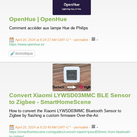
OpenHue | OpenHue
Comment accéder aux lampe Hue de Philips
-
April 20, 2024 at 8:24:27 AM GMT+2 *
- permalink
-
https://www.openhue.io/
domotique
Convert Xiaomi LYWSD03MMC BLE Sensor
to Zigbee - SmartHomeScene
How to convert the Xiaomi LYWSD03MMC Bluetooth Sensor to
Zigbee by flashing a custom firmware Over-the-Air.
-
April 20, 2024 at 8:20:49 AM GMT+2 *
- permalink
-
https://smarthomescene.com/guides/convert-xiaomi-lywsd03mmc-from-bluetooth-
to-zigbee/