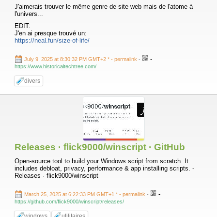
J'aimerais trouver le même genre de site web mais de l'atome à
l'univers...
EDIT:
J'en ai presque trouvé un:
https://neal.fun/size-of-life/
-
July 9, 2025 at 8:30:32 PM GMT+2 *
- permalink
-
https://www.historicaltechtree.com/
divers
Releases · flick9000/winscript · GitHub
Open-source tool to build your Windows script from scratch. It
includes debloat, privacy, performance & app installing scripts. -
Releases · flick9000/winscript
-
March 25, 2025 at 6:22:33 PM GMT+1 *
- permalink
-
https://github.com/flick9000/winscript/releases/
windows
utilitaires